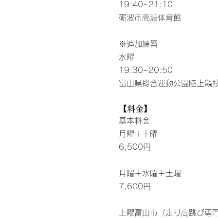
19:40~21:10
砺波市高波体育館
※追加練習
水曜
19:30~20:50
富山県総合運動公園陸上競
【料金】
基本料金
月曜＋土曜
6,500円
月曜＋水曜＋土曜
7,600円
土曜富山市（走り高跳び専