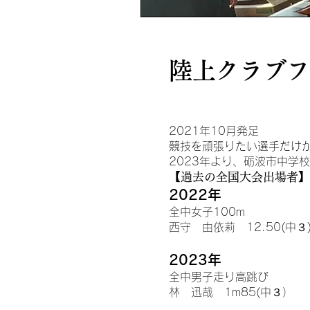
陸上クラブフ
2021年10月発足
競技を頑張りたい選手だけ
2023年より、砺波市中学
【過去の全国大会出場者】
2022年
全中女子100m
西守 由依莉 12.50(中３
202
3
年
全中男
子走
り高跳び
林 迅哉 1m85(中３）