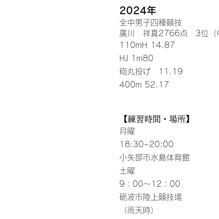
2024年
全中男子四種競技
廣川 祥真2766点 3位（
​110mH 14.87
HJ 1m80
砲丸投げ 11.19
400m 52.17
【練習時間・場所】
月曜
18:30~20:00
小矢部市水島体育館
土曜
9：00〜12：00
砺波市陸上競技場
（雨天時）