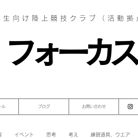
高生向け陸上競技クラブ（活動拠
フォーカス
ール
ブログ
お問い合わせ
容
イベント
思考
考え
練習道具、ウエア