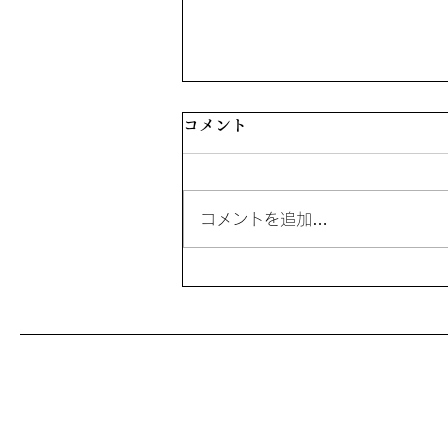
コメント
コメントを追加…
暖かくなればしっかり身体は
動く