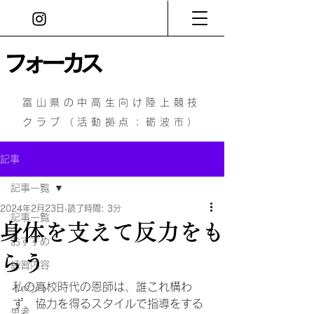
フォーカス
富山県の中高生向け陸上競技
クラブ（活動拠点：砺波市）
記事
記事一覧
2024年2月23日
読了時間: 3分
記事一覧
身体を支えて反力をも
おすすめ
らう
練習内容
私の高校時代の恩師は、誰これ構わ
イベント
ず、協力を得るスタイルで指導をする
思考