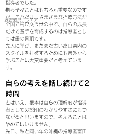
指導者でした。
考え
自ら学ぶことはもちろん重要なのです
が、これだけ、さまざまな指導方法が
練習道具、ウエア
全国で飛び交う世の中で、自らの成長
だけで選手を育成するのは指導者とし
ては愚の骨頂です。
先人に学び、まだまだ古い富山県内の
スタイルを打破するためにも県外から
学ぶことは大変重要だと考えていま
す。
自らの考えを話し続けて2
時間
とはいえ、根本は自らの理解度が指導
者としての説明のわかりやすさにもつ
ながると思いますので、考えることは
やめてはいけません。
先日、私と同い年の沖縄の指導者富田