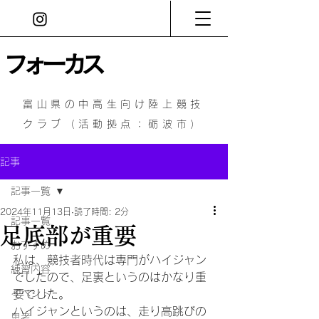
フォーカス
富山県の中高生向け陸上競技
クラブ（活動拠点：砺波市）
記事
記事一覧
2024年11月13日
読了時間: 2分
記事一覧
足底部が重要
おすすめ
私は、競技者時代は専門がハイジャン
練習内容
でしたので、足裏というのはかなり重
イベント
要でした。
ハイジャンというのは、走り高跳びの
思考