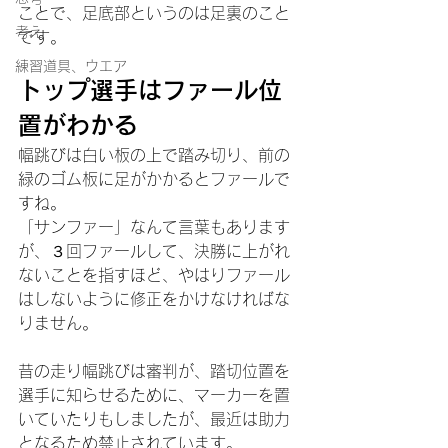
ことで、足底部というのは足裏のこと
考え
です。
練習道具、ウエア
トップ選手はファール位
置がわかる
幅跳びは白い板の上で踏み切り、前の
緑のゴム板に足がかかるとファールで
すね。
「サンファー」なんて言葉もあります
が、３回ファールして、決勝に上がれ
ないことを指すほど、やはりファール
はしないように修正をかけなければな
りません。
昔の走り幅跳びは審判が、踏切位置を
選手に知らせるために、マーカーを置
いていたりもしましたが、最近は助力
となるため禁止されています。