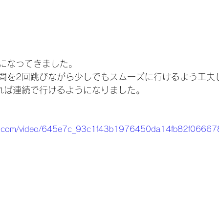
になってきました。
間を2回跳びながら少しでもスムーズに行けるよう工夫
れば連続で行けるようになりました。
tatic.com/video/645e7c_93c1f43b1976450da14fb82f066