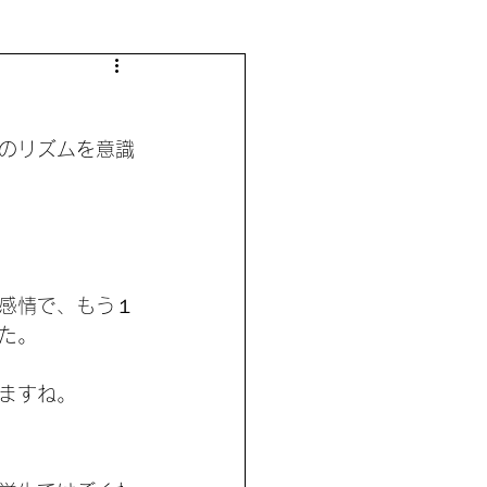
のリズムを意識
感情で、もう１
た。
ますね。