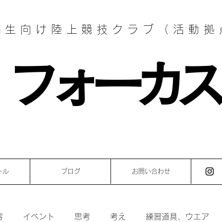
高生向け陸上競技クラブ（活動拠
フォーカス
ール
ブログ
お問い合わせ
容
イベント
思考
考え
練習道具、ウエア