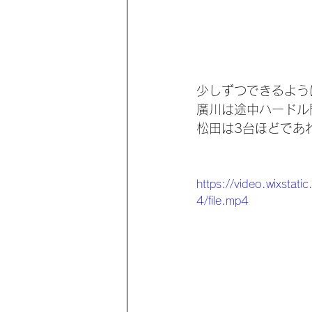
少しずつできるよう
廣川は途中ハードル
松田は3台ほどであ
https://video.wixs
4/file.mp4