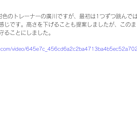
紺色のトレーナーの廣川ですが、最初は1つずつ跳んで
感じです。高さを下げることも提案しましたが、このま
守ることにしました。
tatic.com/video/645e7c_456cd6a2c2ba4713ba4b5ec52a7