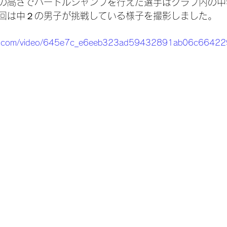
の高さでハードルジャンプを行えた選手はクラブ内の中
回は中２の男子が挑戦している様子を撮影しました。
tatic.com/video/645e7c_e6eeb323ad59432891ab06c664